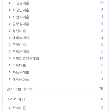
28
비상금대출
5
직장인대출
1
사업자대출
0
공무원대출
0
청년대출
2
대학생대출
0
주부대출
8
무직자대출
14
취약계층지원대출
0
주택대출
0
자동차대출
1
예적금상품
75
일상정보이야기
6
주식이야기
0
주식이론