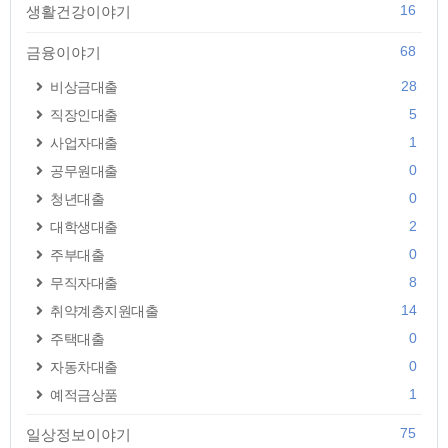
16
생활건강이야기
68
금융이야기
28
비상금대출
5
직장인대출
1
사업자대출
0
공무원대출
0
청년대출
2
대학생대출
0
주부대출
8
무직자대출
14
취약계층지원대출
0
주택대출
0
자동차대출
1
예적금상품
75
일상정보이야기