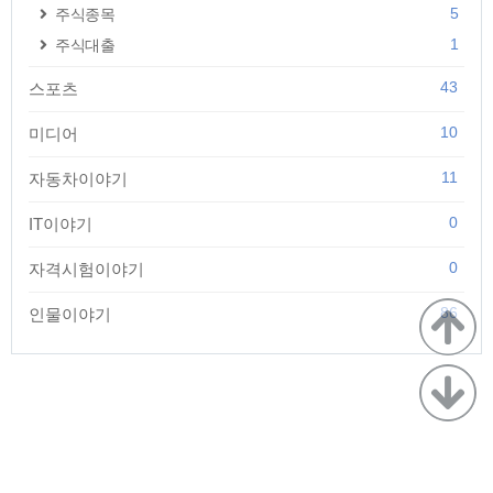
5
주식종목
1
주식대출
43
스포츠
10
미디어
11
자동차이야기
0
IT이야기
0
자격시험이야기
86
인물이야기