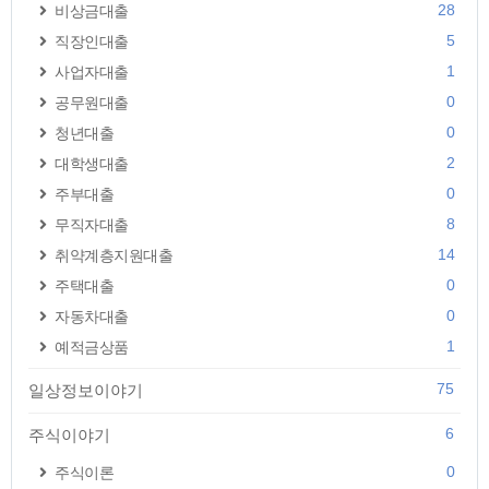
28
비상금대출
5
직장인대출
1
사업자대출
0
공무원대출
0
청년대출
2
대학생대출
0
주부대출
8
무직자대출
14
취약계층지원대출
0
주택대출
0
자동차대출
1
예적금상품
75
일상정보이야기
6
주식이야기
0
주식이론