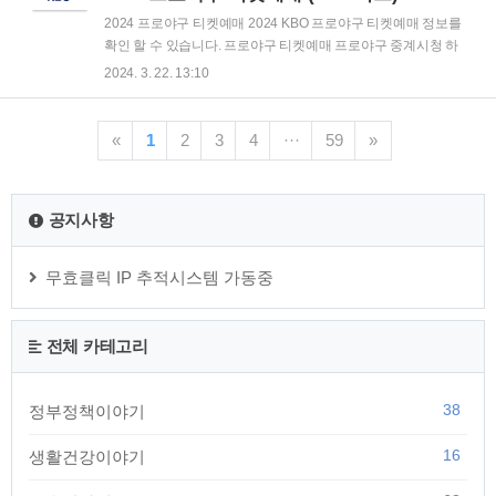
사업, 근로 등 일은 하고 있지만 실제 소득이 적기 때문에 생활
2024 프로야구 티켓예매 2024 KBO 프로야구 티켓예매 정보를
에 어려움을 겪고 있는 분들의 실질소득에 대한 지원을 함으로
확인 할 수 있습니다. 프로야구 티켓예매 프로야구 중계시청 하
써 근로를 장려하기 위한 근로연계형 소득지원 제도입니다. 여
이라이트 다시보기 프로야구 경기일정 프로야구 리그순위 프로
2024. 3. 22. 13:10
기서 주목할 점은, 근로장려금은 근로를 장려하기 위한 제도의
야구 이벤트 프로야구 구단 홈페이지 SSG 랜더스 / 키움 히어로
취지에 맞게 직장 및 사업 등의 근..
즈 / LG 트윈스 / KT WIZ / 기아 타이거즈 / NC 다이노스 / 삼성 라
이온즈 / 롯데 자이언츠 / 두산 베어스 / 한화 이글스
«
1
2
3
4
···
59
»
공지사항
무효클릭 IP 추적시스템 가동중
전체 카테고리
38
정부정책이야기
16
생활건강이야기