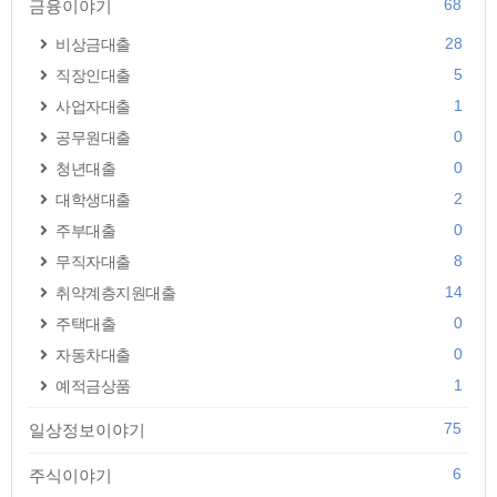
68
금융이야기
28
비상금대출
5
직장인대출
1
사업자대출
0
공무원대출
0
청년대출
2
대학생대출
0
주부대출
8
무직자대출
14
취약계층지원대출
0
주택대출
0
자동차대출
1
예적금상품
75
일상정보이야기
6
주식이야기