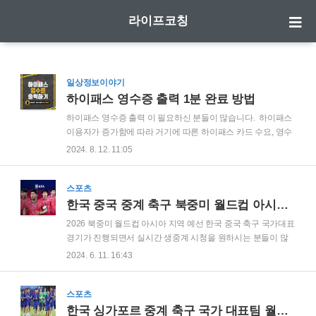
라이프코칭
일상정보이야기
하이패스 영수증 출력 1분 완료 방법
하이패스 영수증 출력 이 필요하신 분들이 많습니다. 하이패스
이용자가 증가함에 따라 거기에 따른 하이패스 카드 수요, 영수
증 출력과 같은 기타 서비스에 대한 수요도 함께 증가하고 있는
2024. 8. 12. 11:05
데요. 목 차하이패스 영수증 출력하이패스 미납통행료 고속
도로 이용은 다들 아시다시피 무료가 아니고, 업무 목적으로 이
용하시는 분들은 도로비를 다시 회사에 청구해야 하기 때문에
스포츠
증빙서류가 필요한데요. 특히, 하이패스를 이용하신다면 하이
한국 중국 중계 축구 북중미 월드컵 아시아 예선 국가대표 실시간 생중계 라이브 시청
패스 영수증 출력 을 별도로 하실 수 있는 방법이 있습니다. 하
2026 북중미 월드컵 아시아 지역 예선 한국 중국 축구 국가대표
이패스 영수증 출력 우선 하이패스 영수증 출력 을 위해서는 검
경기가 진행되면서 실시간 생중계 시청을 원하시는 분들이 많
색포털 에서 '하이패스' 를 검색해 주시면 '고속도로 통행료' 웹사
으실 텐데요. PC, 태블릿, 모바일 등을 통해즉시 시청하시기 바
2024. 6. 11. 16:43
이트가 나옵니다. 하이패스 서비스 통합 사이트로 들어가 주세
랍니다. 한국 vs 중국 실시간 중계 시청확인하시기 바랍니다.
요. 사이트로 이동하시면 먼저..
한국 중국 중계 시청하기 김도훈 임시감독이 이끄는 한국 축구
대표팀은 6월 11일 오후 8시 서울 월드컵경기장에서 중국과의
스포츠
중요한 경기를 치른다. 이번 경기는 2026 북중미 월드컵 아시아
한국 싱가포르 중계 축구 국가 대표팀 월드컵 경기 예선 실시간 라이브 생중계 시청