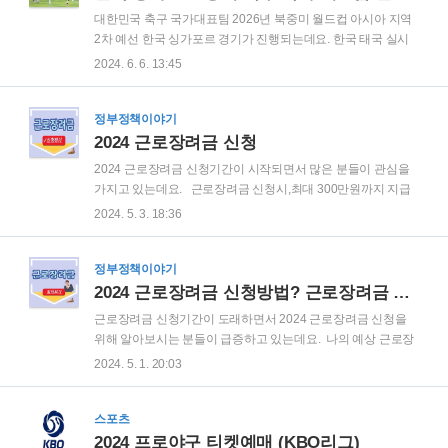
지역 2차 예선 C조 최종전이다. 지난해 11월 이전 맞대결에서
대한민국 축구 국가대표팀 2026년 북중미 월드컵 아시아 지역
는 한국이 중국을 상대로 결정적인 3-0 승리를 거뒀다. 역사적
2차 예선 한국 싱가포르 경기가 진행되는데요. 한국 태국 실시
으로 한국은 중국을 상대로 22승 13무 2패에 그치며 대회를 압
간 중계 시청바로 확인 가능합니다. 한국 싱가포르 중계 시청하
2024. 6. 6. 13:45
도했다. 한국은 5차전에서 싱가포르를 7-0으로 꺾고 이미 조 1
기 PC, 태블릿, 모바일으로즉시 시청하시기 바랍니다. 김도
위를 확보..
훈 감독이 이끄는 한국 축구대표팀이 싱가포르와의 2026년 북
중미 월드컵 아시아 2차 예선 C조 5차전을 앞두고 '완전체' 훈련
정부정책이야기
을 진행했다. 4일 오후, 한국 대표팀은 싱가포르 비샨 스타디움
2024 근로장려금 신청
에서 현지 두 번째 훈련을 소화하며 전력을 가다듬었다. 이번
2024 근로장려금 신청기간이 시작되면서 많은 분들이 관심을
훈련은 처음으로 23명의 태극전사가 모두 모인 가운데 진행되
가지고 있는데요. 근로장려금 신청시,최대 300만원까지 지급
었다. 전날에는 20명의 선수만 참가한 첫 훈련을 진행했지만, K
받을 수 있습니다. 근로장려금 신청하기 근로장려금 신청은
2024. 5. 3. 18:36
리그1 경기를 치르고 뒤늦게 합류한 최준(서울)과 황재원(대구),
간편한 절차를 통해 바로 가능한데요. 지금 바로,근로장려금 신
그리고 홍현석(..
청하시기 바랍니다. 근로장려금 신청하기 2024 근로장려금
신청시 자격요건 및 신청방법, 지급기간 등에 대한 궁금증을 가
정부정책이야기
지신 분들이 많으실텐데요. 자세한 내용을 확인하시기 바랍니
2024 근로장려금 신청방법? 근로장려금 지급일 자격요건 조기지급 금액
다. 근로장려금 예상금액 조회 근로장려금 자격요건 근로장려
근로장려금 신청기간이 도래하면서 2024 근로장려금 신청을
금 지급일 근로장려금 지급금액 근로장려금 신청기간 2024 근
위해 알아보시는 분들이 급증하고 있는데요. 나의 예상 근로장
로장려금 신청기간구분신청기간정기신청정기 신청기간2024.
려금 조회와 함께,근로장려금 바로 신청해 보시기 바랍니다.
2024. 5. 1. 20:03
5. 1. ~ 5. 31.기한 후 신청기간2024. 6. 1. ~ 11.30.반기신청
근로장려금 예상금액 조회 근로장려금 신청하기 근로장려
2023년 ..
금 근로장려금의 신청 자격요건이 다소 복잡하게 느껴질 수 있
기 때문에 큰 틀에서 먼저 근로장려금에 대한 이해를 하면, 장려
스포츠
금 신청 시 큰 도움이 될 수 있는데요. 우선, 근로장려금 제도는
2024 프로야구 티켓예매 (KBO리그)