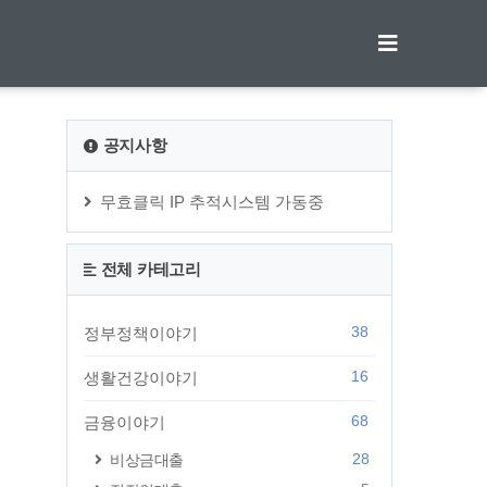
티스토리툴바
공지사항
무효클릭 IP 추적시스템 가동중
전체 카테고리
38
정부정책이야기
16
생활건강이야기
68
금융이야기
28
비상금대출