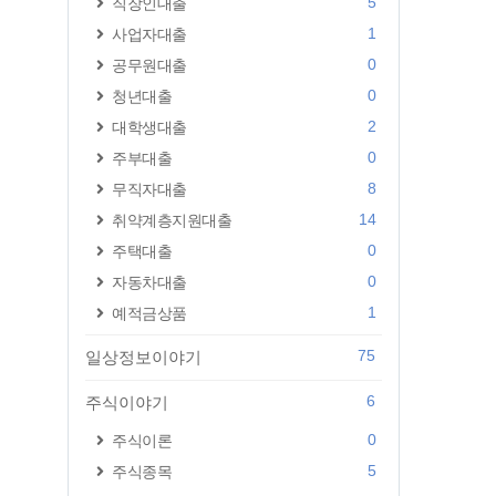
5
직장인대출
1
사업자대출
0
공무원대출
0
청년대출
2
대학생대출
0
주부대출
8
무직자대출
14
취약계층지원대출
0
주택대출
0
자동차대출
1
예적금상품
75
일상정보이야기
6
주식이야기
0
주식이론
5
주식종목