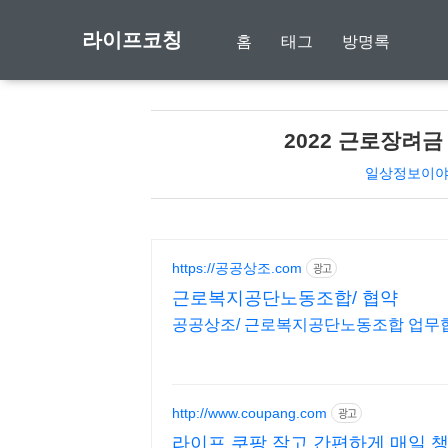
라이프코칭
홈
태그
방명록
2022 근로장려
일상정보이
https://공공상조.com
광고
근로복지공단노동조합/ 협약
공공상조/ 근로복지공단노동조합 업무협약
http://www.coupang.com
광고
라이프 쿠팡 작고 간편하게 매일 