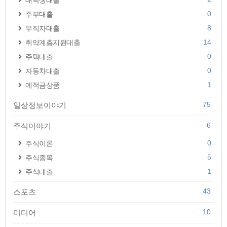
대학생대출
0
주부대출
8
무직자대출
14
취약계층지원대출
0
주택대출
0
자동차대출
1
예적금상품
75
일상정보이야기
6
주식이야기
0
주식이론
5
주식종목
1
주식대출
43
스포츠
10
미디어