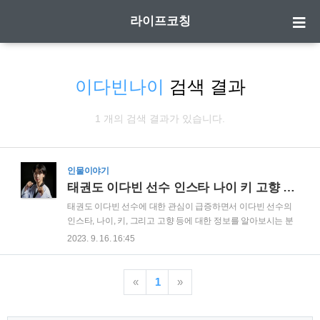
라이프코칭
이다빈나이
검색 결과
1 개의 검색 결과가 있습니다.
인물이야기
태권도 이다빈 선수 인스타 나이 키 고향 학력 프로필 정보
태권도 이다빈 선수에 대한 관심이 급증하면서 이다빈 선수의
인스타, 나이, 키, 그리고 고향 등에 대한 정보를 알아보시는 분
들이 많습니다. 이다빈 인스타 이다빈 인스타 바로가기 이다빈
2023. 9. 16. 16:45
프로필(나이 고향 등) 이다빈 프로필(나이 고향 등) 본명 이다빈
나이 1996년 12월 7일 고향 울산광역시 학력 신정초등학교 올
동중학교 효정고등학교 한국체육대학교 신체 178cm, 70kg 소
«
1
»
속 서울특별시청 ▶ 지급 대기중인 내 돈 조회 ◀ "1인당 평균
37만원 지급" √ 나만 못 받은 정부지원금 조회하기 √ 누적 카드