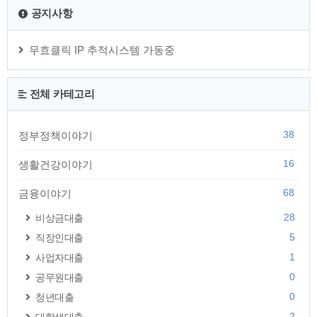
포인트 통합 현금 입금받기 √ 미수령 보험금 조회하기 √ 깜빡한
공지사항
은행예금 조회하기 √ 통신비 환급금 조회하기 √ 못 받은 3.3%
세금 조회하기 이다빈 선수 이력 이다빈 선수는 대한민국의 태
권도 선수로,..
무효클릭 IP 추적시스템 가동중
전체 카테고리
38
정부정책이야기
16
생활건강이야기
68
금융이야기
28
비상금대출
5
직장인대출
1
사업자대출
0
공무원대출
0
청년대출
2