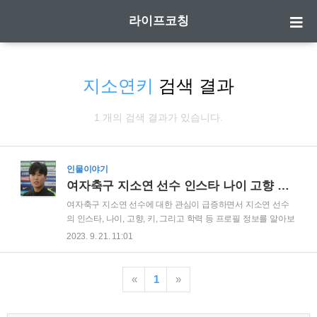
라이프코칭
지소연키
검색 결과
1 개의 검색 결과가 있습니다.
인물이야기
여자축구 지소연 선수 인스타 나이 고향 키 학력 프로필 정보
여자축구 지소연 선수에 대한 관심이 급증하면서 지소연 선수
의 인스타, 나이, 고향, 키, 그리고 학력 등 프로필 정보를 알아보
는 분들이 많습니다. 지소연 인스타 지소연 인스타 바로가기 지
2023. 9. 21. 11:01
소연 프로필(나이 고향 학력 키 등) 지소연 프로필(나이 고향 학
력 키 등) 본명 지소연 나이 1991년 2월 21일 고향 서울특별시
신체 161cm, 55~60kg 학력 서울이문초등학교 오주중학교 서
«
1
»
울동산고등학교 한양여자대학교 종교 개신교 가족 어머니, 남
동생 포지션 공격형 미드필더, 중앙 미드필더 소속 수원 FC 위