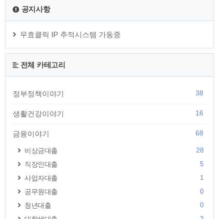
민 (2023 기준) ▶ 지급 대기중인 내 돈 조회 ◀ "1인당 평균 37
공지사항
만원 지급" √ 나만 못 받은 정부지원금 조회하기 √ 누적 카드포
인트 통합 현금 입금받기 √ 미수령 보험금 조회하기 √ 깜빡한 은
행예..
무효클릭 IP 추적시스템 가동중
전체 카테고리
38
정부정책이야기
16
생활건강이야기
68
금융이야기
28
비상금대출
5
직장인대출
1
사업자대출
0
공무원대출
0
청년대출
2