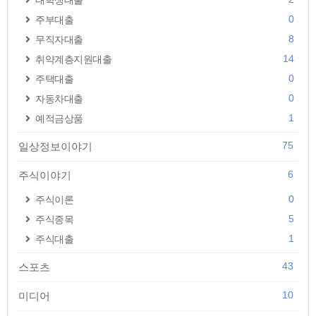
대학생대출
0
주부대출
8
무직자대출
14
취약계층지원대출
0
주택대출
0
자동차대출
1
예적금상품
75
일상정보이야기
6
주식이야기
0
주식이론
5
주식종목
1
주식대출
43
스포츠
10
미디어