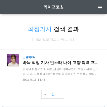
라이프코칭
최정기사
검색 결과
1 개의 검색 결과가 있습니다.
인물이야기
바둑 최정 기사 인스타 나이 고향 학력 프로필 정보
바둑의 최정 기사에 대한 관심이 많아지면서, 최정기사의 인스
타, 나이, 고향 등에 대한 정보를 궁금해 하시는 분들이 많습니
다. 최정 인스타 최정 인스타 바로가기 최정 기사의 인스타 계정
2023. 9. 16. 14:43
이 현재 확인이 되지 않아 별도 소속팀에 대한 정보를 확인할 수
있습니다. 최정 기사 프로필(나이 고향 등) 최정 기사 프로필(나
이 고향 등) 본명 최정 나이 1996년 10월 7일 고향 충청남도 보
«
1
»
령시 학력 충암중학교(졸업) 세명컴퓨터고등학교(중퇴) 소속 한
국기원 입단 2010년 단급 9단 ▶ 지급 대기중인 내 돈 조회 ◀