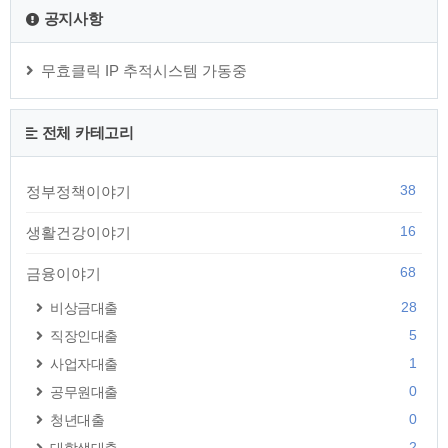
"1인당 평균 37만원 지급" √ 나만 못 받은 정부지원금 조회하기
공지사항
√ 누적 카드포인트 통합 현금 입금받기 √ 미수령 보험금 조회하
기 √ 깜빡한 은행예금 조회하기 √ 통신비 환급금 조회하기 √ 못
받은..
무효클릭 IP 추적시스템 가동중
전체 카테고리
38
정부정책이야기
16
생활건강이야기
68
금융이야기
28
비상금대출
5
직장인대출
1
사업자대출
0
공무원대출
0
청년대출
2