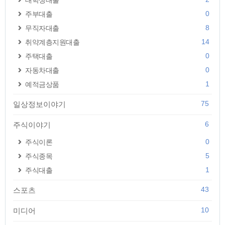
대학생대출
0
주부대출
8
무직자대출
14
취약계층지원대출
0
주택대출
0
자동차대출
1
예적금상품
75
일상정보이야기
6
주식이야기
0
주식이론
5
주식종목
1
주식대출
43
스포츠
10
미디어