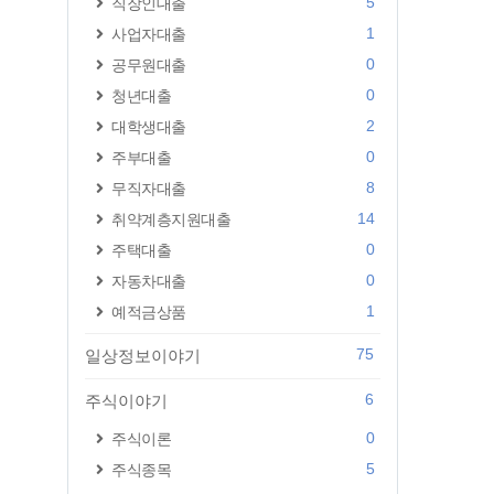
5
직장인대출
1
사업자대출
0
공무원대출
0
청년대출
2
대학생대출
0
주부대출
8
무직자대출
14
취약계층지원대출
0
주택대출
0
자동차대출
1
예적금상품
75
일상정보이야기
6
주식이야기
0
주식이론
5
주식종목