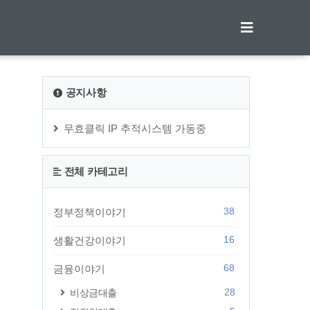
티스토리툴바
공지사항
무효클릭 IP 추적시스템 가동중
전체 카테고리
38
정부정책이야기
16
생활건강이야기
68
금융이야기
28
비상금대출