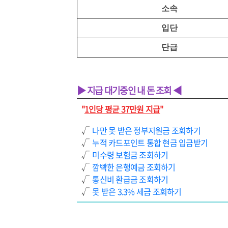
소속
입단
단급
▶ 지급 대기중인 내 돈 조회 ◀
"
1인당 평균 37만원 지급
"
√
나만 못 받은 정부지원금 조회하기
√
누적 카드포인트 통합 현금 입금받기
√
미수령 보험금 조회하기
√
깜빡한 은행예금 조회하기
√
통신비 환급금 조회하기
√
못 받은 3.3% 세금 조회하기