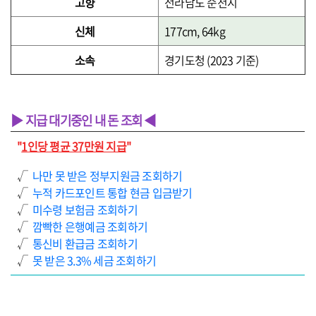
고향
전라남도 순천시
신체
177cm, 64kg
소속
경기도청 (2023 기준)
▶ 지급 대기중인 내 돈 조회 ◀
"
1인당 평균 37만원 지급
"
√
나만 못 받은 정부지원금 조회하기
√
누적 카드포인트 통합 현금 입금받기
√
미수령 보험금 조회하기
√
깜빡한 은행예금 조회하기
√
통신비 환급금 조회하기
√
못 받은 3.3% 세금 조회하기