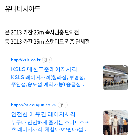
유니버시아드
은 2013 카잔 25m 속사권총 단체전
동 2013 카잔 25m 스탠더드 권총 단체전
http://ksls.co.kr
광고
KSLS 대한표준레이저사격
KSLS 레이저사격(청라점, 부평점,
주안점,송도점 예약가능) 승급심사,
대회개최
https://m.edugun.co.kr/
광고
안전한 에듀건 레이저사격
누구나 안전하게 즐기는 스마트스포
츠 레이저사격! 체험/대여/판매/설치/
행사/교육 방과후학교/자격연수/대회