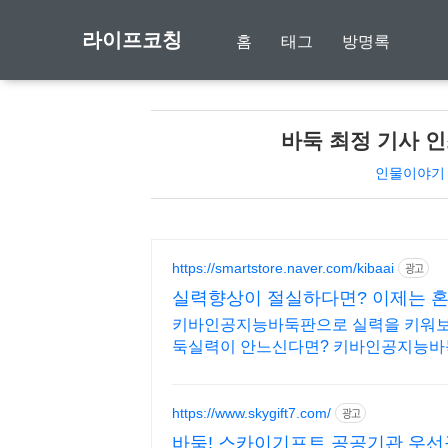
라이프코칭
홈
태그
방명록
바둑 최정 기사 인
인물이야기
https://smartstore.naver.com/kibaai
광고
실력향상이 절실하다면? 이제는 혼
키바인공지능바둑판으로 실력을 키워보세요!
둑실력이 안느신다면? 키바인공지능바
https://www.skygift7.com/
광고
바둑! 스카이기프트 공공기관 우