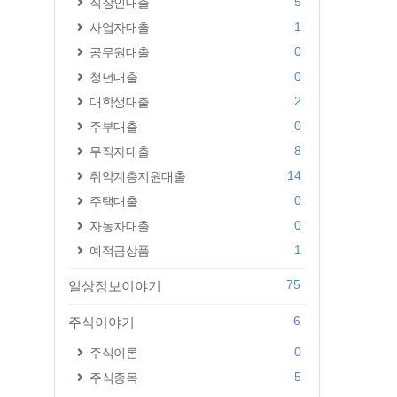
5
직장인대출
1
사업자대출
0
공무원대출
0
청년대출
2
대학생대출
0
주부대출
8
무직자대출
14
취약계층지원대출
0
주택대출
0
자동차대출
1
예적금상품
75
일상정보이야기
6
주식이야기
0
주식이론
5
주식종목