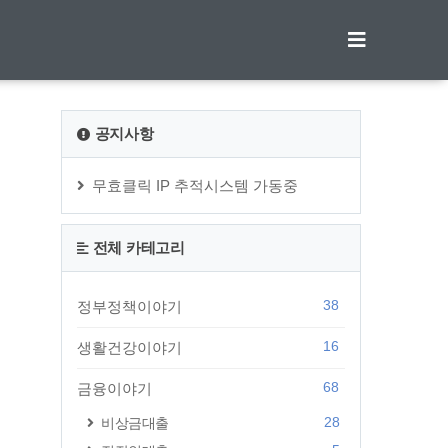
티스토리툴바
공지사항
무효클릭 IP 추적시스템 가동중
전체 카테고리
38
정부정책이야기
16
생활건강이야기
68
금융이야기
28
비상금대출