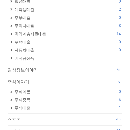
0
청년대출
2
대학생대출
0
주부대출
8
무직자대출
14
취약계층지원대출
0
주택대출
0
자동차대출
1
예적금상품
75
일상정보이야기
6
주식이야기
0
주식이론
5
주식종목
1
주식대출
43
스포츠