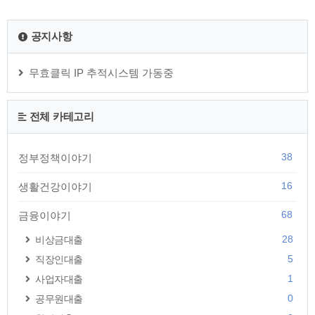
융소득, 사업소득, 근로소득, 연금소득, 임대소득, 그리고 기타
소득이 있습니다. 종합소득세 신고는 한 해 동안의 소득을 그 다
공지사항
음해 5월1일부터 5월 31일까지 신고하게 되는데요. 종합소득세
신고 기간 및 신고방법, 신고대상 등에 대한 자세한 내용을 아래
에서 확인할 수 있습니다. 종합소득세 모든것..
무효클릭 IP 추적시스템 가동중
전체 카테고리
38
정부정책이야기
16
생활건강이야기
68
금융이야기
28
비상금대출
5
직장인대출
1
사업자대출
0
공무원대출