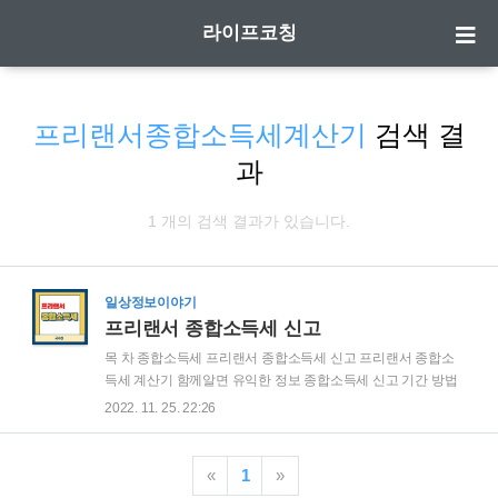
라이프코칭
프리랜서종합소득세계산기
검색 결
과
1 개의 검색 결과가 있습니다.
일상정보이야기
프리랜서 종합소득세 신고
목 차 종합소득세 프리랜서 종합소득세 신고 프리랜서 종합소
득세 계산기 함께알면 유익한 정보 종합소득세 신고 기간 방법
종합소득세 세율 환급 과세표준 알아보기 종합소득세 계산기
2022. 11. 25. 22:26
종합소득세 신고 유형 및 확인방법 종합소득세 신고 안하면 벌
어지는 일 세금 3.3% 삼쩜삼 환급 신청하기 종합소득세 종합소
득세는 해당 과세기간 동안 여러가지 활동을 통해 얻게된 소득
«
1
»
에 대한 세금을 뜻하는데요. 통상적으로 이자나 배당과 같은 금