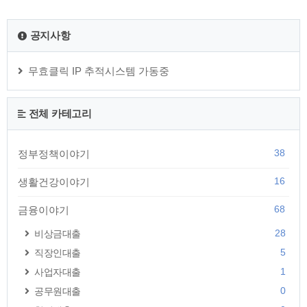
께알면 유익한 정보 최저임금 심의 및 결정과정 상세보기 주휴
수당 포함 시급계산 방법 최저시급 최저시급의 개념을 먼저 잘
공지사항
알아두시면 지금 이 글을 보시는 분이 사업주나 근로자 둘중 어
느한쪽이라도 실제 이 내용을 적용하는 것에 큰 도움이 되는 것
은 두말할 이유가 없을텐데요. 통상적..
무효클릭 IP 추적시스템 가동중
전체 카테고리
38
정부정책이야기
16
생활건강이야기
68
금융이야기
28
비상금대출
5
직장인대출
1
사업자대출
0
공무원대출