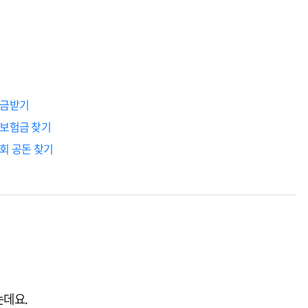
입금받기
은보험금 찾기
회 공돈 찾기
는데요.