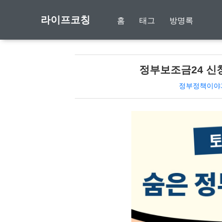
라이프코칭
홈
태그
방명록
정부보조금24 신
정부정책이야