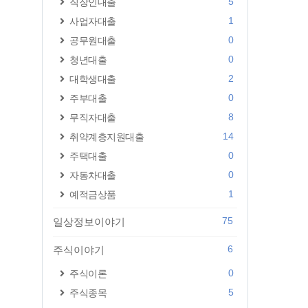
5
직장인대출
1
사업자대출
0
공무원대출
0
청년대출
2
대학생대출
0
주부대출
8
무직자대출
14
취약계층지원대출
0
주택대출
0
자동차대출
1
예적금상품
75
일상정보이야기
6
주식이야기
0
주식이론
5
주식종목