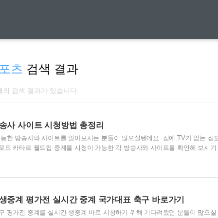
포츠
검색 결과
 개의 검색 결과가 있습니다.
방송사 사이트 시청방법 총정리
능한 방송사와 사이트를 알아보시는 분들이 많으실텐데요. 집에 TV가 없는 집도
로도 카타르 월드컵 중계를 시청이 가능한 각 방송사와 사이트를 확인해 보시기
계 방송사 KBS MBC SBS 카타르 월드컵 중계 사이트 네이버스포츠 아프리카T
월드컵 한국 경기일정 카타르 월드컵 조편성 최근 대중 스포츠의 유료화로 예전
청가능했던 축구 국가대표 친선경기도 이제는 유료 OTT 사이트를 통해서만 시
기 되었었는데요. 이번 2022 FIFA 카타르 월드컵 중계 시청은 글로벌 공식 
통해 시청이 가..
 생중계 평가전 실시간 중계 국가대표 축구 바로가기
구 평가전 중계를 실시간 생중계 바로 시청하기 위해 기다려왔던 분들이 많으실