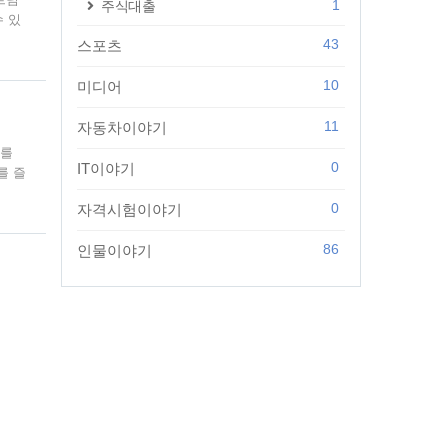
1
주식대출
 있
 가능
43
스포츠
면 토
번째
10
미디어
습니
11
자동차이야기
계를
0
IT이야기
를 즐
기를
0
자격시험이야기
 하이
 감
86
인물이야기
 손흥