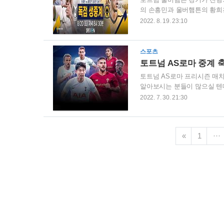
의 손흥민과 울버햄튼의 황희찬
습니다. 이번 토트넘 울버햄
2022. 8. 19. 23:10
한데요. 특히, PC나 태블릿
트넘 울버햄튼 축구 경기 생
경기인데요. 사우샘프턴에게 4
스포츠
다. 다만, 아직까지 손흥민 선
토트넘 AS로마 중계 
토트넘 AS로마 프리시즌 매치
알아보시는 분들이 많으실 텐데
기 실 수 있습니다. 이번 토
2022. 7. 30. 21:30
실시간 중계를 무료로 시청이 
파에서 열리게 되는데요.특히, 
독이 이끌고 있기 때문에 무리
«
1
···
민 선수의 번리전 슈퍼골 당시