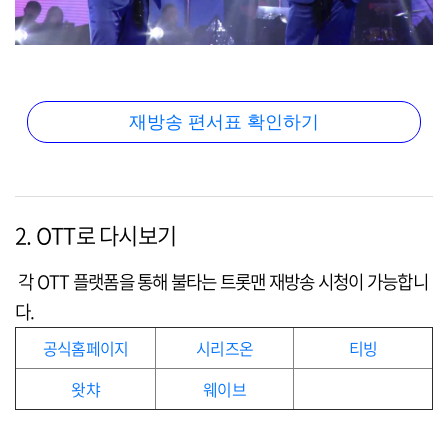
재방송 편서표 확인하기
2. OTT로 다시보기
각 OTT 플랫폼을 통해 불타는 트롯맨 재방송 시청이 가능합니
다.
공식홈페이지
시리즈온
티빙
왓챠
웨이브