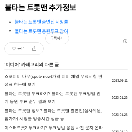
불타는 트롯맨 추가정보
불타는 트롯맨 출연진 시청률
불타는 트롯맨 응원투표 참여
구독하기
공감
'
미디어
' 카테고리의 다른 글
스포티비 나우(spotv now)가격 티비 채널 무료시청 편
2023.09.11
성표 한눈에 보기
불타는 트롯맨 투표하기? 불타는 트롯맨 투표방법 인
2023.01.23
기 응원 투표 순위 결과 보기
불타는 트롯맨 정보? 불타는 트롯맨 출연진(심사위원,
2023.01.23
참가자) 시청률 방송시간 상금 등
미스터트롯2 투표하기? 투표방법 응원 사전 문자 온라
2023.01.12