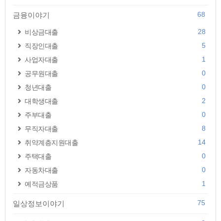
68
금융이야기
28
비상금대출
5
직장인대출
1
사업자대출
0
공무원대출
0
청년대출
2
대학생대출
0
주부대출
8
무직자대출
14
취약계층지원대출
0
주택대출
0
자동차대출
1
예적금상품
75
일상정보이야기