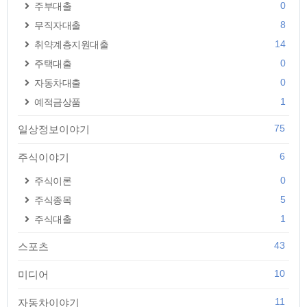
0
주부대출
8
무직자대출
14
취약계층지원대출
0
주택대출
0
자동차대출
1
예적금상품
75
일상정보이야기
6
주식이야기
0
주식이론
5
주식종목
1
주식대출
43
스포츠
10
미디어
11
자동차이야기