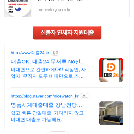
moneyforyou.co.kr
신불자 연체자 지원대출
http://www.대출24.kr
광고
대출OK, 대출24 무서류 No신용
대출가능!
비대면으로 간편하게OK! 직장인, 사
업자, 무직자 모두 비대면으로 가능
한 대출24 누구보다 빠르게 남들과
는 다르게 대출가능한 이곳! 대출24
https://blog.naver.com/nicewatch_kr
광고
명품시계대출대출 강남전당포
나이스전당포
쉽고 빠른 당일대출, 기다리지 않고
비대면 대출도 가능해요.