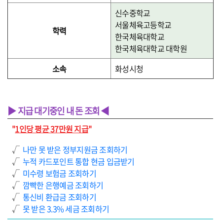
신수중학교
서울체육고등학교
학력
한국체육대학교
한국체육대학교 대학원
소속
화성시청
▶ 지급 대기중인 내 돈 조회 ◀
"
1인당 평균 37만원 지급
"
√
나만 못 받은 정부지원금 조회하기
√
누적 카드포인트 통합 현금 입금받기
√
미수령 보험금 조회하기
√
깜빡한 은행예금 조회하기
√
통신비 환급금 조회하기
√
못 받은 3.3% 세금 조회하기