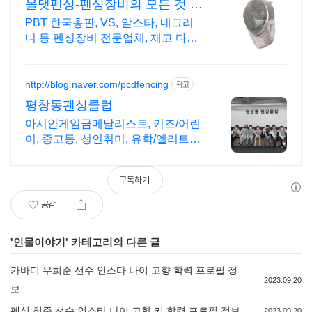
올댓펜싱-펜싱장비의 모든 것 빠
른배송, 손쉬운 교환/환불
PBT 한국총판, VS, 알스타, 네그리
니 등 펜싱장비 전문업체, 재고 다량
보유
http://blog.naver.com/pcdfencing
광고
평창동펜싱클럽
아시안게임금메달리스트, 키즈/어린
이, 중고등, 성인취미, 유학/엘리트선
수
구독하기
공감
'
인물이야기
' 카테고리의 다른 글
카바디 우희준 선수 인스타 나이 고향 학력 프로필 정
2023.09.20
보
펜싱 허준 선수 인스타 나이 고향 키 학력 프로필 정보
2023.09.20