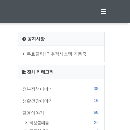
티스토리툴바
공지사항
무효클릭 IP 추적시스템 가동중
전체 카테고리
38
정부정책이야기
16
생활건강이야기
68
금융이야기
28
비상금대출