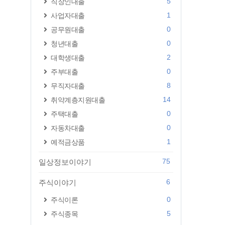
5
직장인대출
1
사업자대출
0
공무원대출
0
청년대출
2
대학생대출
0
주부대출
8
무직자대출
14
취약계층지원대출
0
주택대출
0
자동차대출
1
예적금상품
75
일상정보이야기
6
주식이야기
0
주식이론
5
주식종목