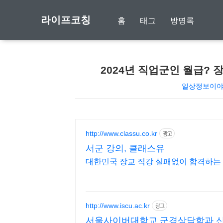
라이프코칭
홈
태그
방명록
2024년 직업군인 월급? 
일상정보이
http://www.classu.co.kr
광고
서군 강의, 클래스유
http://www.iscu.ac.kr
광고
서울사이버대학교 군경상담학과 신편