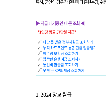
특히, 군인의 경우 각 훈련마다 훈련수당, 위
▶ 지급 대기중인 내 돈 조회 ◀
"
1인당 평균 37만원 지급
"
√
나만 못 받은 정부지원금 조회하기
√
누적 카드포인트 통합 현금 입금받기
√
미수령 보험금 조회하기
√
깜빡한 은행예금 조회하기
√
통신비 환급금 조회하기
√
못 받은 3.3% 세금 조회하기
1. 2024 장교 월급