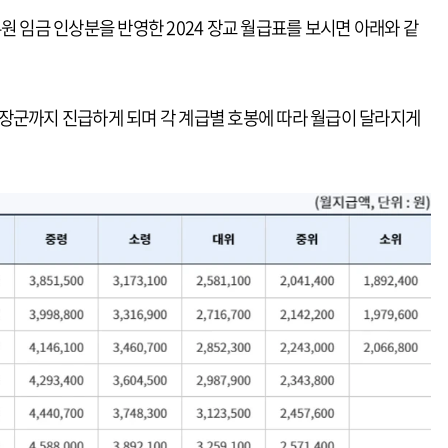
원 임금 인상분을 반영한 2024 장교 월급표를 보시면 아래와 같
장군까지 진급하게 되며 각 계급별 호봉에 따라 월급이 달라지게