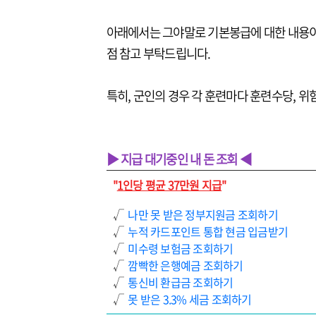
아래에서는 그야말로 기본봉급에 대한 내용이
점 참고 부탁드립니다.
특히, 군인의 경우 각 훈련마다 훈련수당, 위
▶ 지급 대기중인 내 돈 조회 ◀
"
1인당 평균 37만원 지급
"
√
나만 못 받은 정부지원금 조회하기
√
누적 카드포인트 통합 현금 입금받기
√
미수령 보험금 조회하기
√
깜빡한 은행예금 조회하기
√
통신비 환급금 조회하기
√
못 받은 3.3% 세금 조회하기