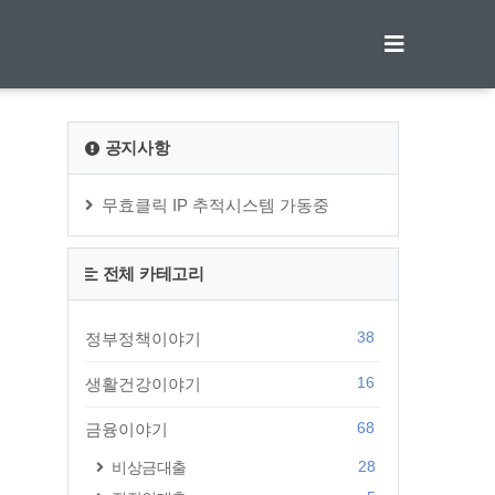
티스토리툴바
공지사항
무효클릭 IP 추적시스템 가동중
전체 카테고리
38
정부정책이야기
16
생활건강이야기
68
금융이야기
28
비상금대출