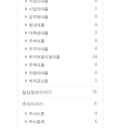
5
직장인대출
1
사업자대출
0
공무원대출
0
청년대출
2
대학생대출
0
주부대출
8
무직자대출
14
취약계층지원대출
0
주택대출
0
자동차대출
1
예적금상품
75
일상정보이야기
6
주식이야기
0
주식이론
5
주식종목