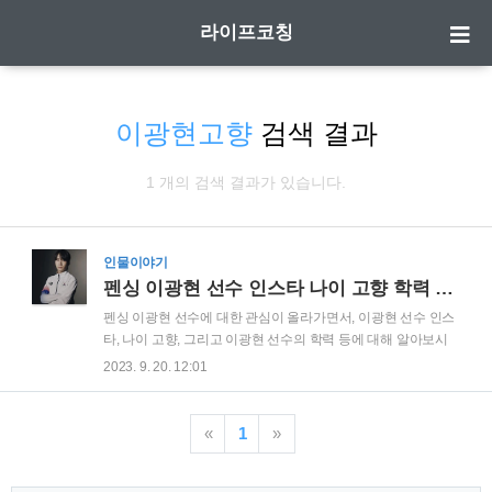
라이프코칭
이광현고향
검색 결과
1 개의 검색 결과가 있습니다.
인물이야기
펜싱 이광현 선수 인스타 나이 고향 학력 프로필 정보
펜싱 이광현 선수에 대한 관심이 올라가면서, 이광현 선수 인스
타, 나이 고향, 그리고 이광현 선수의 학력 등에 대해 알아보시
는 분들이 많습니다. 이광현 인스타 이광현 인스타 바로가기 이
2023. 9. 20. 12:01
광현 프로필(나이 고향 학력 등) 이광현 프로필(나이 고향 학력
등) 본명 이광현 나이 1993년 8월 17일 고향 서울특별시 신체
170cm, 60kg 종목 펜싱, 플뢰레 학력 신수중학교 서울체육고등
«
1
»
학교 한국체육대학교 한국체육대학교 대학원 소속 화성시청 ▶
지급 대기중인 내 돈 조회 ◀ "1인당 평균 37만원 지급" √ 나만