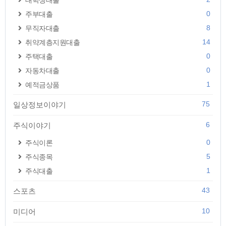
대학생대출
0
주부대출
8
무직자대출
14
취약계층지원대출
0
주택대출
0
자동차대출
1
예적금상품
75
일상정보이야기
6
주식이야기
0
주식이론
5
주식종목
1
주식대출
43
스포츠
10
미디어