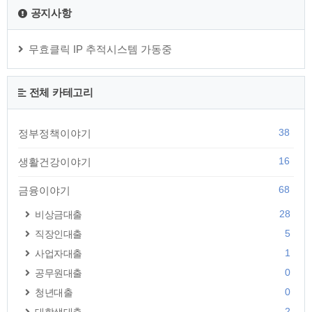
못 받은 정부지원금 조회하기 √ 누적 카드포인트 통합 현금 입
공지사항
금받기 √ 미수령 보험금 조회하기 √ 깜빡한 은행예금 조회하기
√ 통신비 환급금 조회하기 √ 못 받은 3.3% 세금 조회하기 이광
현 스토리..
무효클릭 IP 추적시스템 가동중
전체 카테고리
38
정부정책이야기
16
생활건강이야기
68
금융이야기
28
비상금대출
5
직장인대출
1
사업자대출
0
공무원대출
0
청년대출
2