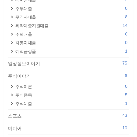
대학생대출
0
주부대출
8
무직자대출
14
취약계층지원대출
0
주택대출
0
자동차대출
1
예적금상품
75
일상정보이야기
6
주식이야기
0
주식이론
5
주식종목
1
주식대출
43
스포츠
10
미디어