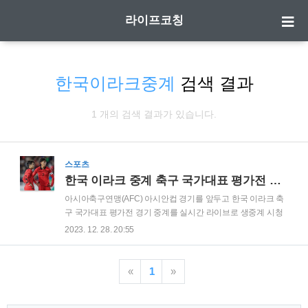
라이프코칭
한국이라크중계
검색 결과
1 개의 검색 결과가 있습니다.
스포츠
한국 이라크 중계 축구 국가대표 평가전 대한민국 실시간 생중계 라이브 인터넷 무료 시청
아시아축구연맹(AFC) 아시안컵 경기를 앞두고 한국 이라크 축
구 국가대표 평가전 경기 중계를 실시간 라이브로 생중계 시청
을 원하시는 분들이 많으신데요. 모바일, PC, 태블릿 등으로 시
2023. 12. 28. 20:55
청 할 수 있는데요. 한국 이라크 중계 시청 한국 이라크 축구 중
계 시청, 아래 클릭을 통해 즉시 시청 가능합니다. 위르겐 클린
스만 감독이 이끄는 대한민국 축구 국가대표 64년 만에 우승에
«
1
»
도전하는 아시아 축구연맹(AFC) 아시안컵에 앞서 이라크와 최
종 모의고사를 치릅니다. 대한축구협회는 지난 23일 "축구 국가