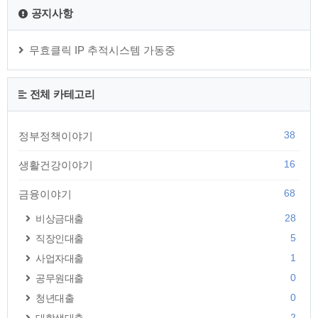
대표팀이 한국시간으로 다음 달 6일 오후 10시 아랍에미리트
공지사항
(UAE)의 뉴욕대 아부다비 스타디움에서 이라크와 현지 평가전
을 치른다"고 밝혔는데요. 이번 경기는 아시안컵에서 마주할 '껄
끄러운 중동 팀'과 일전에 대비하..
무효클릭 IP 추적시스템 가동중
전체 카테고리
38
정부정책이야기
16
생활건강이야기
68
금융이야기
28
비상금대출
5
직장인대출
1
사업자대출
0
공무원대출
0
청년대출
2