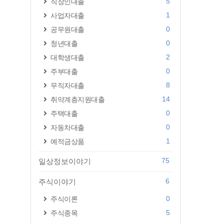
5
직장인대출
1
사업자대출
0
공무원대출
0
청년대출
2
대학생대출
0
주부대출
8
무직자대출
14
취약계층지원대출
0
주택대출
0
자동차대출
1
예적금상품
75
일상정보이야기
6
주식이야기
0
주식이론
5
주식종목