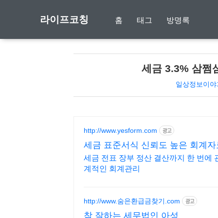
라이프코칭
홈
태그
방명록
세금 3.3% 삼
일상정보이야
http://www.yesform.com
광고
세금 표준서식 신뢰도 높은 회계자
세금 전표 장부 정산 결산까지 한 번에 
계적인 회계관리
http://www.숨은환급금찾기.com
광고
참 잘하는 세무법인 아성