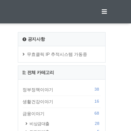
티스토리툴바
공지사항
무효클릭 IP 추적시스템 가동중
전체 카테고리
38
정부정책이야기
16
생활건강이야기
68
금융이야기
28
비상금대출