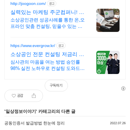
http://joogoon.com/
광고
실력있는 마케팅 주군컴퍼니! 광
고 성과는 톡톡히!
소상공인관련 성공사례를 통한 온,오
프라인 맞춤 컨설팅, 믿을수 있는 공
식대행사
https://www.evergrow.kr/
광고
소상공인 전문 컨설팅 저금리 정
책자금 지금 신청
심사관의 마음을 여는 방법 승인률
98% 실전 노하우로 컨설팅 도와드립
니다 승인율 97.8%, 정책자금 전화
한 통으로 확인 가능합니다 !
구독하기
공감
'
일상정보이야기
' 카테고리의 다른 글
공동인증서 발급방법 한눈에 정리
2022.07.26