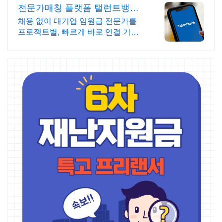
전문가매칭 플랫폼 탤런트뱅크
고경력 전문가 1.9만명보유
채용 없이 대기업 임원급 전문가를
프로젝트별, 빠르게 바로 연결 기획
만 있고 실행이 안 될 때! 정체된 프로
젝트를 베테랑의 노하우로 뚫어보세
요.