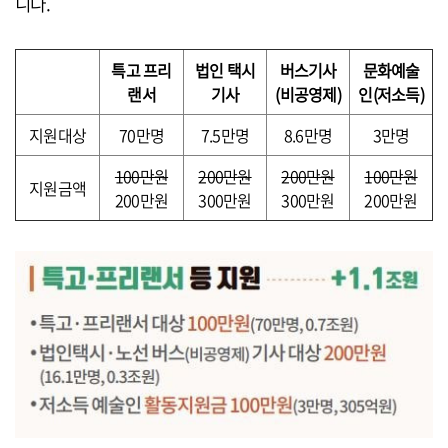
니다.
특고 프리
법인 택시
버스기사
문화예술
랜서
기사
(비공영제)
인(저소득)
지원대상
70만명
7.5만명
8.6만명
3만명
100만원
200만원
200만원
100만원
지원금액
200만원
300만원
300만원
200만원