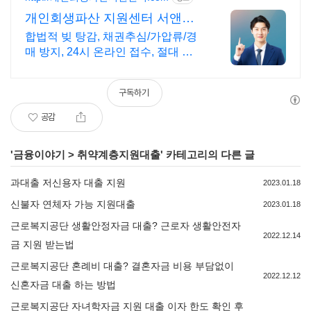
개인회생파산 지원센터 서앤율
빚탕감 모든 부채 해결
합법적 빚 탕감, 채권추심/가압류/경
매 방지, 24시 온라인 접수, 절대 비
밀보장
구독하기
공감
'
금융이야기
>
취약계층지원대출
' 카테고리의 다른 글
과대출 저신용자 대출 지원
2023.01.18
신불자 연체자 가능 지원대출
2023.01.18
근로복지공단 생활안정자금 대출? 근로자 생활안전자
2022.12.14
금 지원 받는법
근로복지공단 혼례비 대출? 결혼자금 비용 부담없이
2022.12.12
신혼자금 대출 하는 방법
근로복지공단 자녀학자금 지원 대출 이자 한도 확인 후