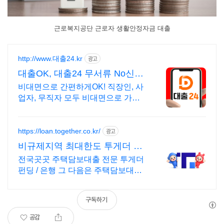
근로복지공단 근로자 생활안정자금 대출
http://www.대출24.kr
광고
대출OK, 대출24 무서류 No신용
대출가능!
비대면으로 간편하게OK! 직장인, 사
업자, 무직자 모두 비대면으로 가능
한 대출24
https://loan.together.co.kr/
광고
비규제지역 최대한도 투게더 처
음부터 끝까지 비대면 진행
전국곳곳 주택담보대출 전문 투게더
펀딩 / 은행 그 다음은 주택담보대출
전문 투게더펀딩
구독하기
공감