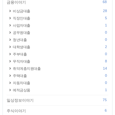
68
금융이야기
28
비상금대출
5
직장인대출
1
사업자대출
0
공무원대출
0
청년대출
2
대학생대출
0
주부대출
8
무직자대출
14
취약계층지원대출
0
주택대출
0
자동차대출
1
예적금상품
75
일상정보이야기
6
주식이야기