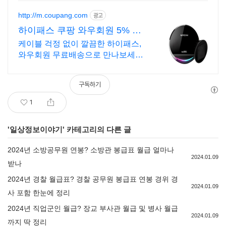
http://m.coupang.com
광고
하이패스 쿠팡 와우회원 5% 캐
시 적립
케이블 걱정 없이 깔끔한 하이패스,
와우회원 무료배송으로 만나보세요.
복잡한 설치는 이제 그만! 간편한 무
선 하이패스로 편리함을 누리세요.
구독하기
1
'
일상정보이야기
' 카테고리의 다른 글
2024년 소방공무원 연봉? 소방관 봉급표 월급 얼마나
2024.01.09
받나
2024년 경찰 월급표? 경찰 공무원 봉급표 연봉 경위 경
2024.01.09
사 포함 한눈에 정리
2024년 직업군인 월급? 장교 부사관 월급 및 병사 월급
2024.01.09
까지 딱 정리