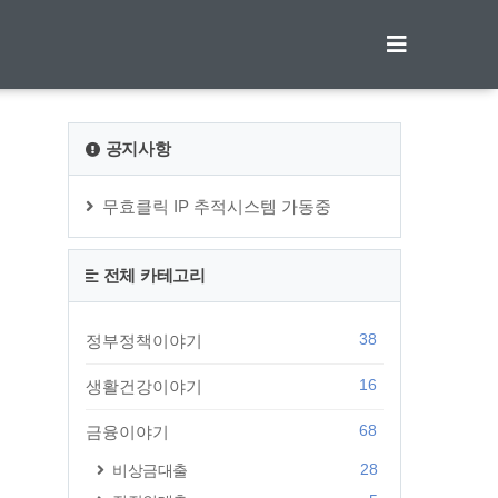
티스토리툴바
공지사항
무효클릭 IP 추적시스템 가동중
전체 카테고리
38
정부정책이야기
16
생활건강이야기
68
금융이야기
28
비상금대출