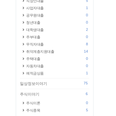
5
직장인대출
1
사업자대출
0
공무원대출
0
청년대출
2
대학생대출
0
주부대출
8
무직자대출
14
취약계층지원대출
0
주택대출
0
자동차대출
1
예적금상품
75
일상정보이야기
6
주식이야기
0
주식이론
5
주식종목