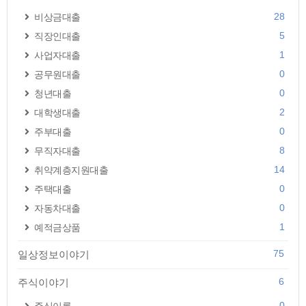
28
비상금대출
5
직장인대출
1
사업자대출
0
공무원대출
0
청년대출
2
대학생대출
0
주부대출
8
무직자대출
14
취약계층지원대출
0
주택대출
0
자동차대출
1
예적금상품
75
일상정보이야기
6
주식이야기
0